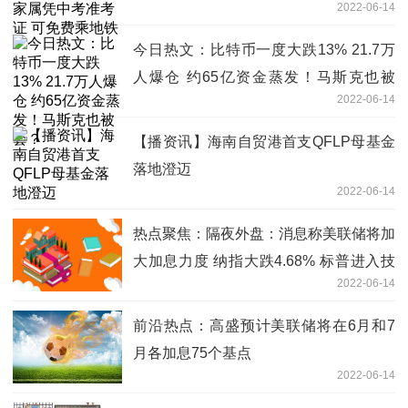
2022-06-14
今日热文：比特币一度大跌13% 21.7万
人爆仓 约65亿资金蒸发！马斯克也被
2022-06-14
套？
【播资讯】海南自贸港首支QFLP母基金
落地澄迈
2022-06-14
热点聚焦：隔夜外盘：消息称美联储将加
大加息力度 纳指大跌4.68% 标普进入技
2022-06-14
术性熊市
前沿热点：高盛预计美联储将在6月和7
月各加息75个基点
2022-06-14