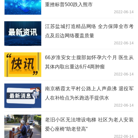
重挫标普500跌入熊市
2022-06-14
江苏盐城打造精品网络 全力保障全市考
点及后边网络覆盖质量
2022-06-14
66岁淮安女士腹部如怀孕六个月 医生从
其体内取出重达6斤4两肿瘤
2022-06-14
南京栖霞太平村公路上人声鼎沸 退役军
人在补给点为长跑选手提供水
2022-06-14
老旧小区无法增设电梯 社区为老人安装
爱心座椅“助老登高”
2022-06-14